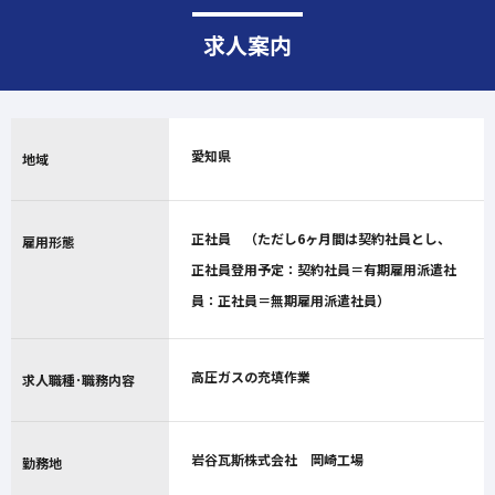
求人案内
愛知県
地域
正社員 （ただし6ヶ月間は契約社員とし、
雇用形態
正社員登用予定：契約社員＝有期雇用派遣社
員：正社員＝無期雇用派遣社員）
高圧ガスの充填作業
求人職種･職務内容
岩谷瓦斯株式会社 岡崎工場
勤務地