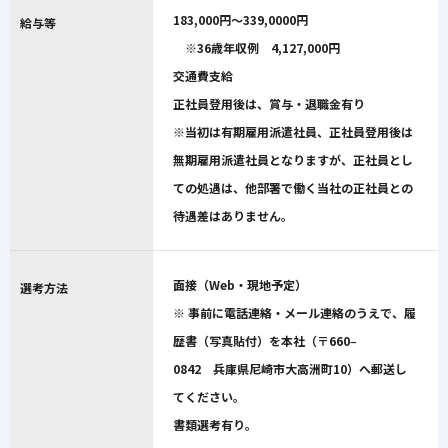
183,000円～339,0000円
給与等
※36歳年収例 4,127,000円
交通費支給
正社員登用後は、賞与・退職金有り
※当初は有期雇用派遣社員、正社員登用後は
無期雇用派遣社員となりますが、正社員とし
ての処遇は、他部署で働く当社の正社員との
待遇差はありません。
面接（Web・現地予定）
選考方法
※ 事前に電話連絡・メール連絡のうえで、履
歴書（写真貼付）を本社（〒660‒
0842 兵庫県尼崎市大高洲町10）へ郵送し
てください。
書類選考有り。