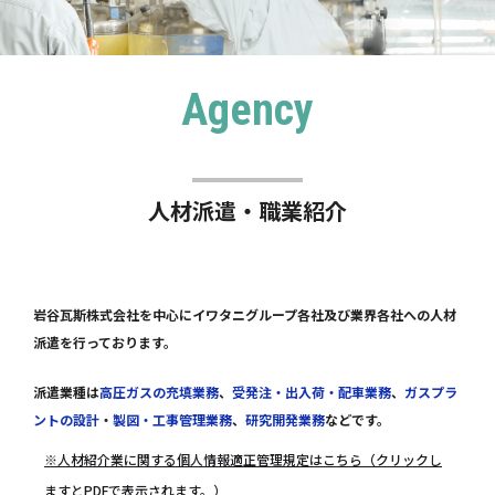
Agency
人材派遣・職業紹介
岩谷瓦斯株式会社を中心にイワタニグループ各社及び業界各社への人材
派遣を行っております。
派遣業種は
高圧ガスの充填業務
、
受発注・出入荷・配車業務
、
ガスプラ
ントの設計
・
製図・工事管理業務
、
研究開発業務
などです。
※人材紹介業に関する個人情報適正管理規定はこちら（クリックし
ますとPDFで表示されます。）