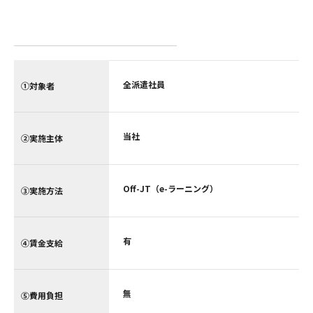
全派遣社員
①対象者
当社
②実施主体
Off-JT（e-ラーニング）
③実施方法
有
④賃金支給
無
⑤費用負担