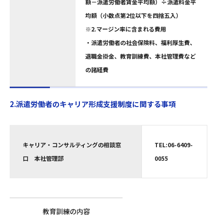
額－派遣労働者賃金平均額）÷派遣料金平
均額（小数点第2位以下を四捨五入）
※2.マージン率に含まれる費用
・派遣労働者の社会保険料、福利厚生費、
退職金掛金、教育訓練費、本社管理費など
の諸経費
2.派遣労働者のキャリア形成支援制度に関する事項
キャリア・コンサルティングの相談窓
TEL:06-6409-
口 本社管理部
0055
教育訓練の内容