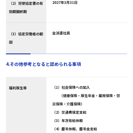
2027年3月31日
（2）労使協定書の有
効期間終期
全派遣社員
（3）協定労働者の範
囲
4.その他参考となると認められる事項
（1）社会保険への加入
福利厚生等
（健康保険・厚生年金・雇用保険・労
災保険・介護保険）
（2）交通費規定支給
（3）年次有給休暇
（4）慶弔休暇、慶弔金支給